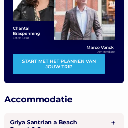
Chantal
Braspenning
Etten-Leur
Marco Vonck
Amsterdam
START MET HET PLANNEN VAN
JOUW TRIP
Accommodatie
Griya Santrian a Beach