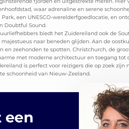
glinsterende fjorden en uitgestrekte meren. Hier
enhoofdstad, waar adrenaline en serene schoon
l Park, een UNESCO-werelderfgoedlocatie, en ont
n Doubtful Sound.
uurliefhebbers biedt het Zuidereiland ook de Sout
s majestueus naar beneden glijden. Aan de oostkus
n en zeehonden te spotten. Christchurch, de groo
harme met moderne architectuur en toegang tot d
ereiland is perfect voor reizigers die op zoek zijn
te schoonheid van Nieuw-Zeeland.
 een