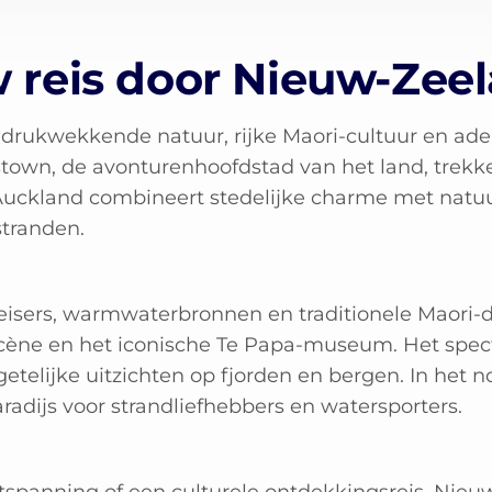
w reis door Nieuw-Zee
indrukwekkende natuur, rijke Maori-cultuur en 
own, de avonturenhoofdstad van het land, trekk
 Auckland combineert stedelijke charme met natuu
stranden.
eisers, warmwaterbronnen en traditionele Maori-do
cène en het iconische Te Papa-museum. Het spect
etelijke uitzichten op fjorden en bergen. In het 
radijs voor strandliefhebbers en watersporters.