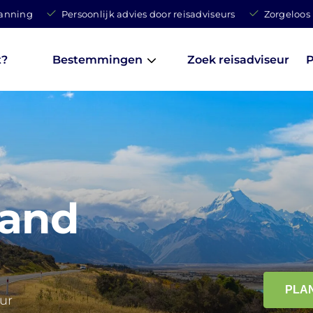
lanning
Persoonlijk advies door reisadviseurs
Zorgeloos
t?
Bestemmingen
Zoek reisadviseur
P
land
PLA
uur