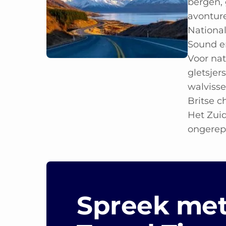
bergen, 
avontur
Nationa
Sound e
Voor nat
gletsjer
walvisse
Britse c
Het Zuid
ongerep
Spreek met