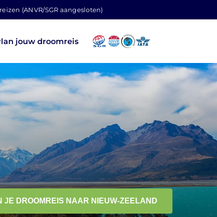
 reizen (ANVR/SGR aangesloten)
lan jouw droomreis
N JE DROOMREIS NAAR NIEUW-ZEELAND