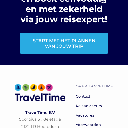
en met zekerheid
via jouw reisexpert!
START MET HET PLANNEN
VAN JOUW TRIP
OVER TRAVELTIME
Contact
Reisadviseurs
TravelTime BV
Vacatures
Scorpius 31, 8e etage
Voorwaarden
2132 LR Hoofddorp