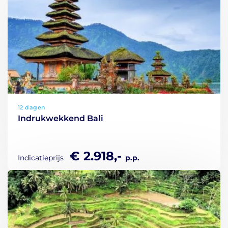
12 dagen
Indrukwekkend Bali
€ 2.918,-
Indicatieprijs
p.p.