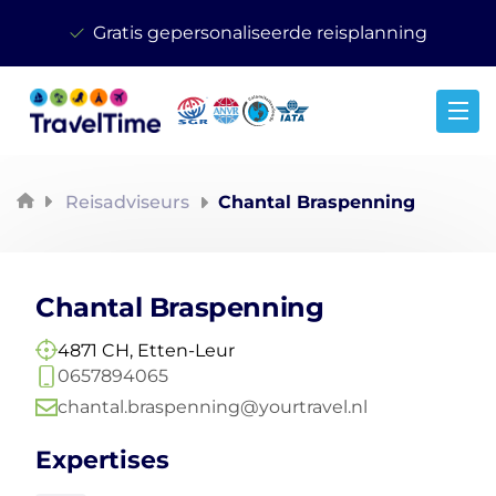
Gratis gepersonaliseerde reisplanning
Reisspecialist
Reisadviseurs
Chantal Braspenning
Chantal Braspenning
4871 CH, Etten-Leur
0657894065
chantal.braspenning@yourtravel.nl
Expertises