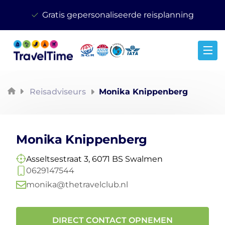
Gratis gepersonaliseerde reisplanning
Reisspecialist
Reisadviseurs
Monika Knippenberg
Monika Knippenberg
Asseltsestraat 3, 6071 BS Swalmen
0629147544
monika@thetravelclub.nl
DIRECT CONTACT OPNEMEN