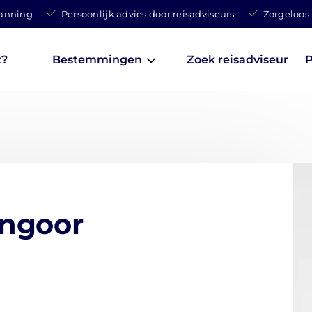
lanning
Persoonlijk advies door reisadviseurs
Zorgeloos
t?
Bestemmingen
Zoek reisadviseur
P
ngoor