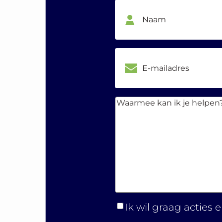
E-
mailadres
Waarmee
kan ik je
helpen?
Ik wil graag acties