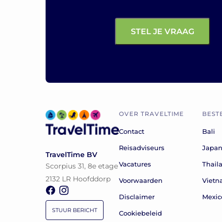
OVER TRAVELTIME
BEST
Contact
Bali
Reisadviseurs
Japa
TravelTime BV
Vacatures
Thail
Scorpius 31, 8e etage
2132 LR Hoofddorp
Voorwaarden
Viet
Disclaimer
Mexic
STUUR BERICHT
Cookiebeleid