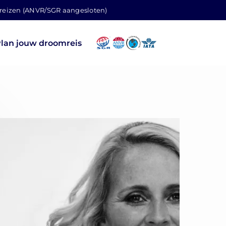
 reizen (ANVR/SGR aangesloten)
lan jouw droomreis