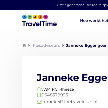
Gratis gepersonaliseerde reisp
Hoe werkt he
Reisadviseurs
Janneke Eggengoor
Janneke Egge
7794 RG, Rheeze
0648379993
janneke@thetravelclub.nl