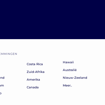
EMMINGEN
Hawaii
Costa Rica
n
Australië
Zuid-Afrika
and
Nieuw-Zeeland
Amerika
nam
Meer..
Canada
o