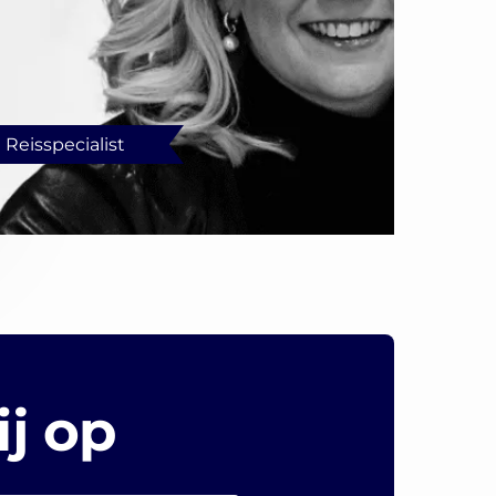
Reisspecialist
j op