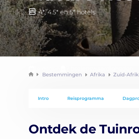
4*, 4.5* en 5* hotels
14 dagen
7 bezienswaardigheden
Bestemmingen
Afrika
Zuid-Afri
Intro
Reisprogramma
Dagpr
Ontdek de Tuinr