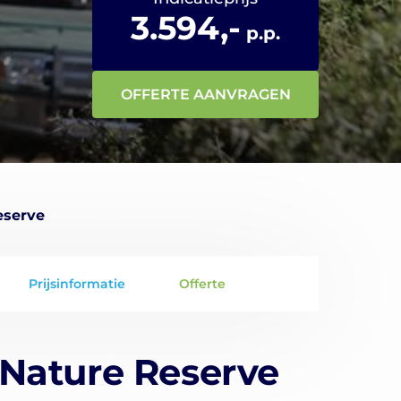
3.594,-
p.p.
OFFERTE AANVRAGEN
eserve
Prijsinformatie
Offerte
Nature Reserve