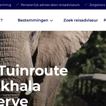
lanning
Persoonlijk advies door reisadviseurs
Zorgeloos
t?
Bestemmingen
Zoek reisadviseur
P
Tuinroute
khala
erve