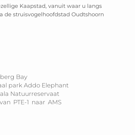
ezellige Kaapstad, vanuit waar u langs
ia de struisvogelhoofdstad Oudtshoorn
nberg Bay
aal park Addo Elephant
la Natuurreservaat
 van
PTE-1
naar
AMS