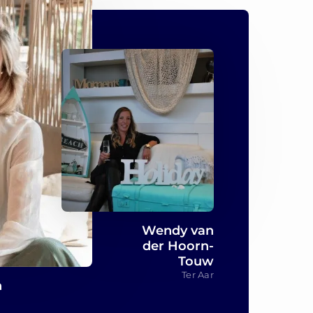
Wendy van
der Hoorn-
Touw
Ter Aar
n