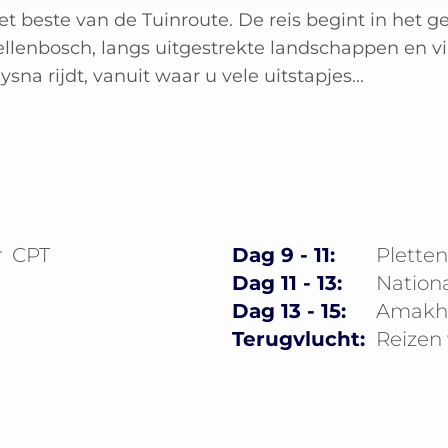
t beste van de Tuinroute. De reis begint in het g
llenbosch, langs uitgestrekte landschappen en v
na rijdt, vanuit waar u vele uitstapjes...
r
CPT
Dag 9 - 11:
Plette
Dag 11 - 13:
Nation
Dag 13 - 15:
Amakha
Terugvlucht:
Reizen