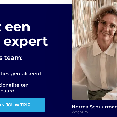
 een
 expert
s team:
ies gerealiseerd
ionaliteiten
spaard
AN JOUW TRIP
Norma Schuurma
Wognum