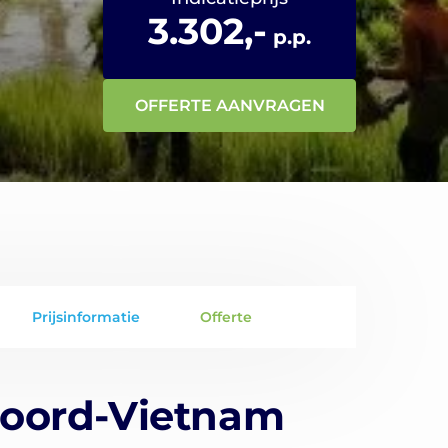
3.302,-
p.p.
OFFERTE AANVRAGEN
Prijsinformatie
Offerte
Noord-Vietnam