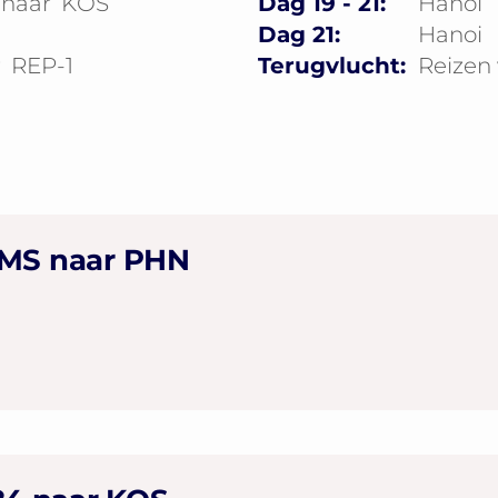
naar
KOS
Dag 19 - 21:
Hanoi
Dag 21:
Hanoi
r
REP-1
Terugvlucht:
Reizen
AMS naar PHN