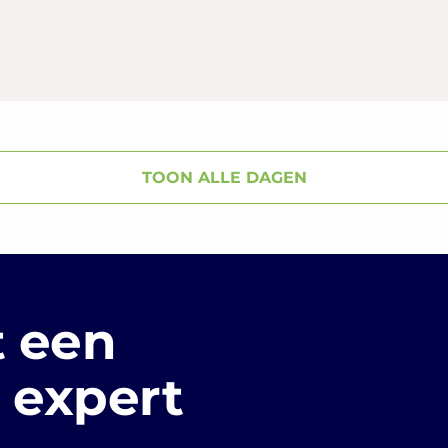
TOON ALLE DAGEN
 een
 expert