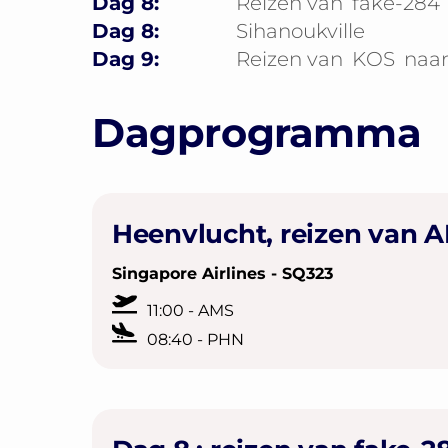
Dag 8:
Reizen van
fake-284
Dag 8:
Sihanoukville
Dag 9:
Reizen van
KOS
naa
Dagprogramma
Heenvlucht, reizen van 
Singapore Airlines - SQ323
11:00 - AMS
08:40 - PHN