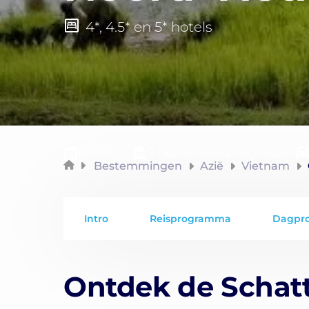
4*, 4.5* en 5* hotels
18 dagen
9 bezienswaardigheden
Bestemmingen
Azië
Vietnam
Intro
Reisprogramma
Dagpr
Ontdek de Schat