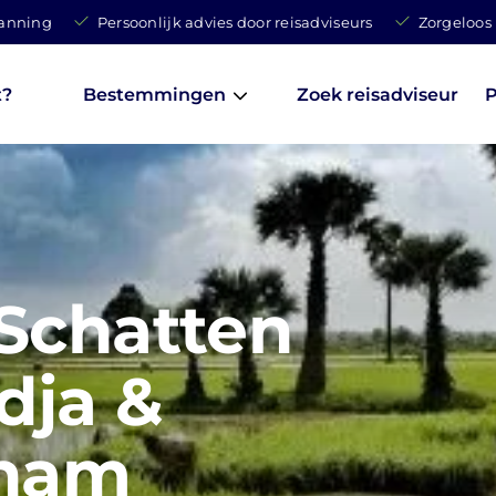
lanning
Persoonlijk advies door reisadviseurs
Zorgeloos
t?
Bestemmingen
Zoek reisadviseur
P
Schatten
dja &
tnam