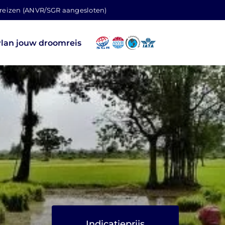
 reizen (ANVR/SGR aangesloten)
lan jouw droomreis
Indicatieprijs