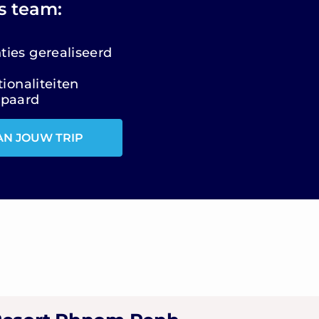
s team:
ies gerealiseerd
ionaliteiten
spaard
AN JOUW TRIP