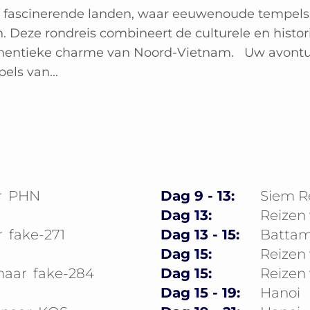
e fascinerende landen, waar eeuwenoude tempels
ze rondreis combineert de culturele en histor
entieke charme van Noord-Vietnam. Uw avontuu
ls van...
r
PHN
Dag 9 - 13:
Siem R
Dag 13:
Reizen
r
fake-271
Dag 13 - 15:
Batta
Dag 15:
Reizen
naar
fake-284
Dag 15:
Reizen
Dag 15 - 19:
Hanoi