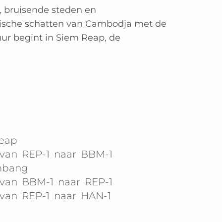
, bruisende steden en
ische schatten van Cambodja met de
r begint in Siem Reap, de
eap
 van
REP-1
naar
BBM-1
mbang
 van
BBM-1
naar
REP-1
 van
REP-1
naar
HAN-1