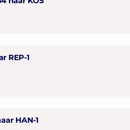
284 naar KOS
ar REP-1
naar HAN-1