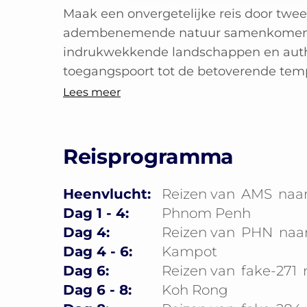
Maak een onvergetelijke reis door twe
adembenemende natuur samenkomen. De
indrukwekkende landschappen en auth
toegangspoort tot de betoverende tempe
Lees meer
Reisprogramma
Heenvlucht:
Reizen van
AMS
naa
Dag 1 - 4:
Phnom Penh
Dag 4:
Reizen van
PHN
naa
Dag 4 - 6:
Kampot
Dag 6:
Reizen van
fake-271
Dag 6 - 8:
Koh Rong