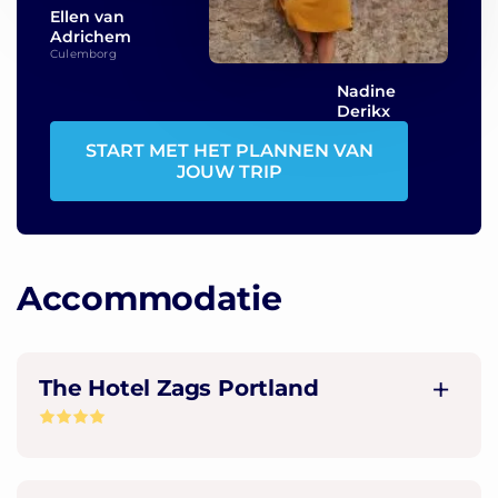
Ellen van
Adrichem
Culemborg
Nadine
Derikx
START MET HET PLANNEN VAN
JOUW TRIP
Accommodatie
The Hotel Zags Portland
The Hotel Zags Portland ligt centraal gelegen
in Portland, op 3 min. lopen van Universiteit