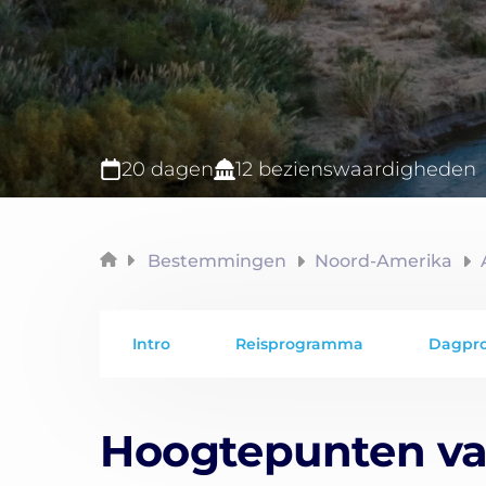
20 dagen
12 bezienswaardigheden
Bestemmingen
Noord-Amerika
Intro
Reisprogramma
Dagpr
Hoogtepunten va