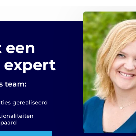
 een
 expert
s team:
ies gerealiseerd
ionaliteiten
spaard