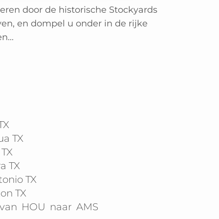
veren door de historische Stockyards
n, en dompel u onder in de rijke
...
TX
ua TX
 TX
a TX
tonio TX
ton TX
 van
HOU
naar
AMS