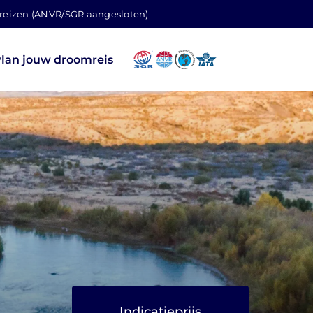
 reizen (ANVR/SGR aangesloten)
lan jouw droomreis
Indicatieprijs