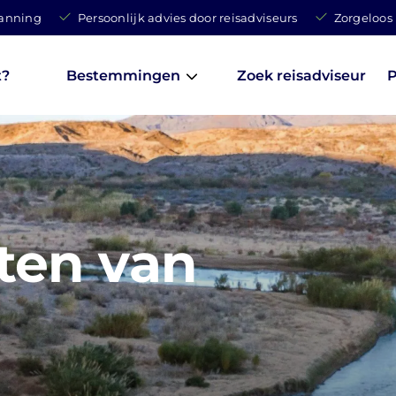
lanning
Persoonlijk advies door reisadviseurs
Zorgeloos
t?
Bestemmingen
Zoek reisadviseur
P
ten van