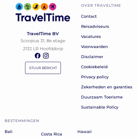
OVER TRAVELTIME
Contact
Reisadviseurs
TravelTime BV
Vacatures
Scorpius 31, 8e etage
Voorwaarden
2132 LR Hoofddorp
Disclaimer
Cookiebeleid
STUUR BERICHT
Privacy policy
Zekerheden en garanties
Duurzaam Toerisme
Sustainable Policy
BESTEMMINGEN
Bali
Hawaii
Costa Rica