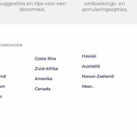
suggesties en tips voor een
omboekings- en
droomreis.
annuleringsopties.
EMMINGEN
Hawaii
Costa Rica
n
Australië
Zuid-Afrika
and
Nieuw-Zeeland
Amerika
nam
Meer..
Canada
o