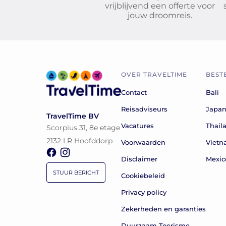
vrijblijvend een offerte voor
jouw droomreis.
OVER TRAVELTIME
BEST
Contact
Bali
Reisadviseurs
Japa
TravelTime BV
Vacatures
Thail
Scorpius 31, 8e etage
2132 LR Hoofddorp
Voorwaarden
Viet
Disclaimer
Mexic
STUUR BERICHT
Cookiebeleid
Privacy policy
Zekerheden en garanties
Duurzaam Toerisme