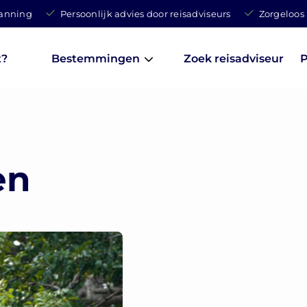
lanning
Persoonlijk advies door reisadviseurs
Zorgeloos
t?
Bestemmingen
Zoek reisadviseur
P
en