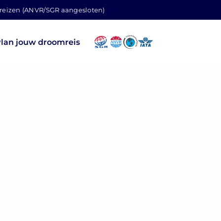
 reizen (ANVR/SGR aangesloten)
lan jouw droomreis